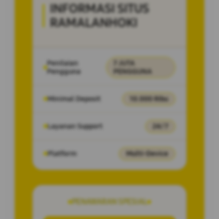
INFORMASI SITUS
RAMALANHOKI
Penilaian
7 JUTA
Pengguna
PENGGUNA
Minimal Deposit
10.000 Ribu
Layanan Support
24/7
Platform
Multi-Device
PENAWARAN SPESIAL