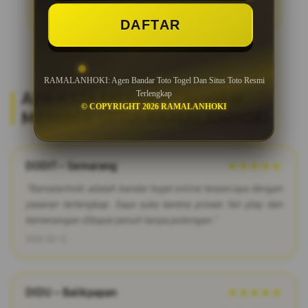
DAFTAR
RAMALANHOKI: Agen Bandar Toto Togel Dan Situs Toto Resmi
APA KATA MEREKA? REVIEW
Terlengkap
© COPYRIGHT 2026 RAMALANHOKI
MEMBER SETIA RAMALANHOKI
DODIT – Semarang
★★★★★
"Ramalanhoki adalah bandar togel online terpercaya dengan
pasaran terlengkap. Saya suka karena proses fair play dan
kemenangan dibayar penuh tanpa potongan."
2026-02-12
DIDU – Balikpapan
★★★★★