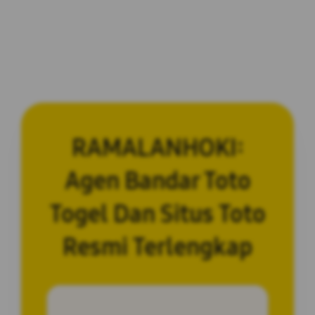
RAMALANHOKI:
Agen Bandar Toto
Togel Dan Situs Toto
Resmi Terlengkap