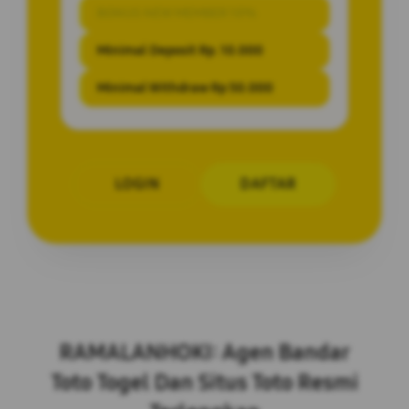
BONUS NEW MEMBER 10%
Minimal Deposit Rp. 10.000
Minimal Withdraw Rp 50.000
LOGIN
DAFTAR
Layer Popup Close
RAMALANHOKI: Agen Bandar
Toto Togel Dan Situs Toto Resmi