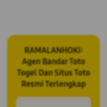
RAMALANHOKI:
Agen Bandar Toto
Togel Dan Situs Toto
Resmi Terlengkap