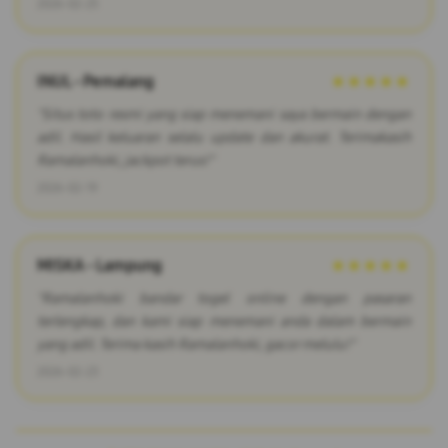
2026-02-25
INUL - Pemalang
★★★★★
"Situs toto resmi yang siap menemani saya bermain dengan
adil. Hasil keluaran selalu update dan akurat. Terimakasih
Ramalanhoki, jackpot terus!"
2026-02-19
MISKA - Lampung
★★★★★
"Ramalanhoki bandar togel online dengan pasaran
terlengkap, dan kami siap menemani anda dalam bermain
yang adil. Terima kasih Ramalanhoki, gacor melulu!"
2026-02-23