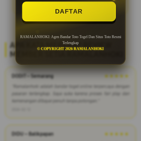
DAFTAR
RAMALANHOKI: Agen Bandar Toto Togel Dan Situs Toto Resmi
APA KATA MEREKA? REVIEW
Terlengkap
© COPYRIGHT 2026 RAMALANHOKI
MEMBER SETIA RAMALANHOKI
DODIT – Semarang
★★★★★
"Ramalanhoki adalah bandar togel online terpercaya dengan
pasaran terlengkap. Saya suka karena proses fair play dan
kemenangan dibayar penuh tanpa potongan."
2026-02-12
DIDU – Balikpapan
★★★★★