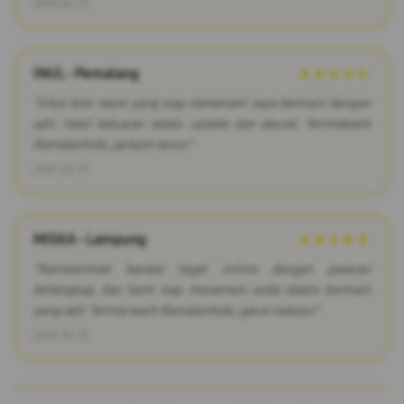
2026-02-25
INUL - Pemalang
★★★★★
"Situs toto resmi yang siap menemani saya bermain dengan
adil. Hasil keluaran selalu update dan akurat. Terimakasih
Ramalanhoki, jackpot terus!"
2026-02-19
MISKA - Lampung
★★★★★
"Ramalanhoki bandar togel online dengan pasaran
terlengkap, dan kami siap menemani anda dalam bermain
yang adil. Terima kasih Ramalanhoki, gacor melulu!"
2026-02-23