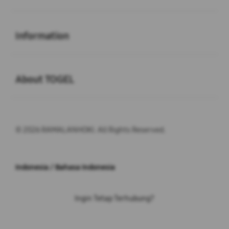
Buka
Information
Buka
About TOGEL
© 2026 RAMALANHOKI. All Rights Reserved.
Indonesia / Bahasa Indonesia
Ingin Tetap Terhubung?