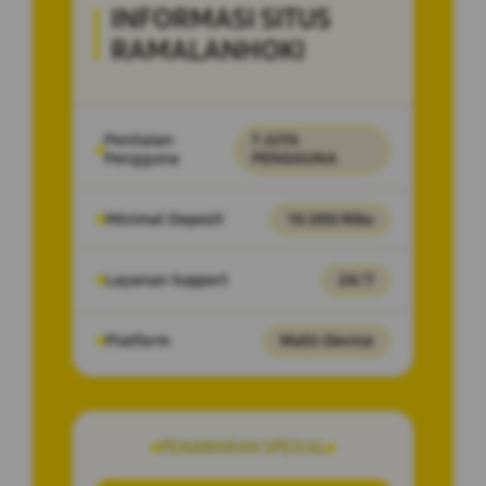
INFORMASI SITUS
RAMALANHOKI
Penilaian
7 JUTA
Pengguna
PENGGUNA
Minimal Deposit
10.000 Ribu
Layanan Support
24/7
Platform
Multi-Device
PENAWARAN SPESIAL