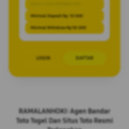
BONUS NEW MEMBER 10%
Minimal Deposit Rp. 10.000
Minimal Withdraw Rp 50.000
LOGIN
DAFTAR
Layer Popup Close
RAMALANHOKI: Agen Bandar
Toto Togel Dan Situs Toto Resmi