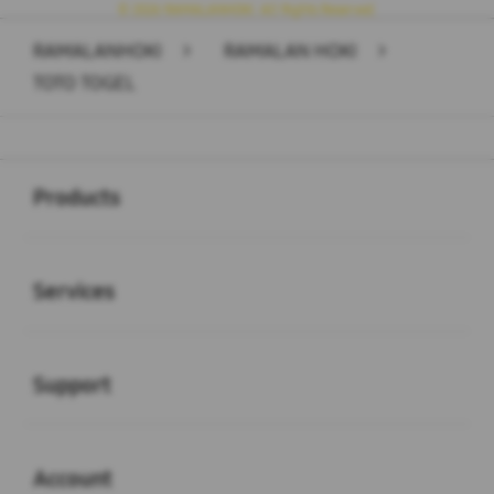
© 2026 RAMALANHOKI. All Rights Reserved.
RAMALANHOKI
>
RAMALAN HOKI
>
TOTO TOGEL
Buka
Footer Navigation
Products
Buka
Services
Buka
Support
Buka
Account