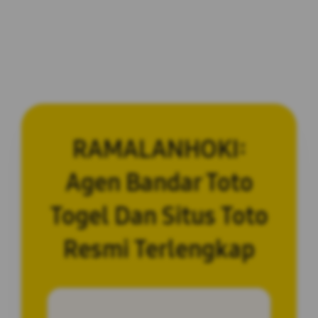
RAMALANHOKI:
Agen Bandar Toto
Togel Dan Situs Toto
Resmi Terlengkap