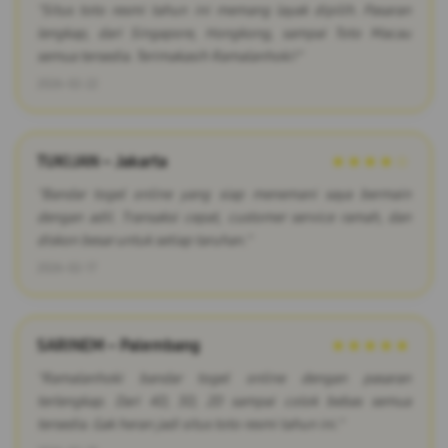
"Situs toto resmi tahun ini memang layak dipilih. Pasaran
lengkap, dari Singapore, Hongkong, sampai Toto Macau
semua tersedia. Terimakasih Ramalanhoki!"
2026-02-22
TUKIJAN – Jakarta
★★★★☆
"Bandar togel online yang siap menemani saya bermain
dengan adil. Transaksi cepat, customer service ramah, dan
diskon besar untuk setiap taruhan."
2026-02-17
SARINEM – Palembang
★★★★★
"Ramalanhoki bandar togel online dengan pasaran
terlengkap. Dari 4D, 3D, 2D sampai colok bebas semua
tersedia. Gak heran jadi situs toto resmi tahun ini."