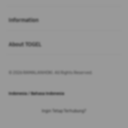
Buka
Information
Buka
About TOGEL
© 2026 RAMALANHOKI. All Rights Reserved.
Indonesia / Bahasa Indonesia
Ingin Tetap Terhubung?