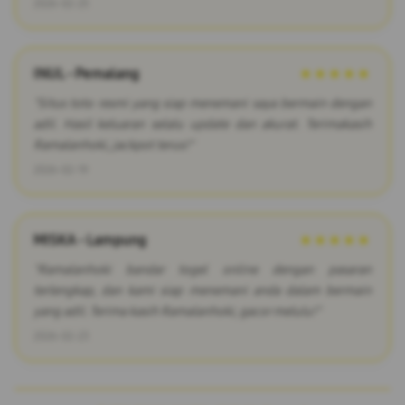
2026-02-25
INUL - Pemalang
★★★★★
"Situs toto resmi yang siap menemani saya bermain dengan
adil. Hasil keluaran selalu update dan akurat. Terimakasih
Ramalanhoki, jackpot terus!"
2026-02-19
MISKA - Lampung
★★★★★
"Ramalanhoki bandar togel online dengan pasaran
terlengkap, dan kami siap menemani anda dalam bermain
yang adil. Terima kasih Ramalanhoki, gacor melulu!"
2026-02-23