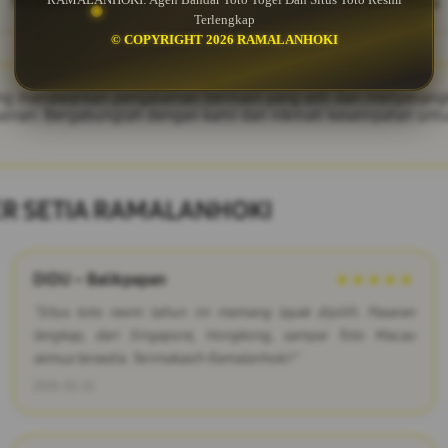
10.000 Ribu
50.000 Ribu
Terlengkap
© COPYRIGHT 2026 RAMALANHOKI
ang menawarkan pengalaman bermain yang adil dan menyenangka
rmainan. Bergabunglah dengan kami dan nikmati kesempatan u
R SETIA RAMALANHOKI
DIDU – Balikpapan
★★★★★
"Situs toto resmi tahun ini memang layak dipilih. Pasaran
lengkap, dari Singapore, Hongkong, sampai Toto Macau
semua tersedia. Terimakasih Ramalanhoki!"
2026-02-22