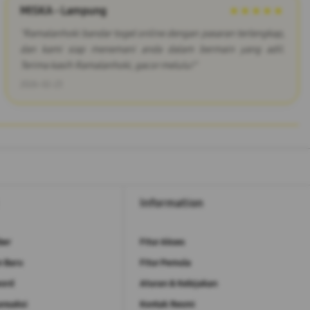
MISKA - Lampung
★★★★★
"Ramalanhoki bandar togel online dengan pasaran terlengkap,
dan kami siap menemani anda dalam bermain yang adil.
Terima kasih Ramalanhoki, gacor melulu!"
2026-02-23
Information
ber
Fitur Akses
n Baru
Fitur Pemula
ord
Aturan & Kebijakan
ansaksi
Kontak Resmi