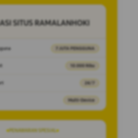
ASI SITUS RAMALANHOKI
gguna
7 JUTA PENGGUNA
it
10.000 Ribu
rt
24/7
Multi-Device
PENAWARAN SPESIAL