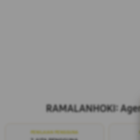
Layer Popup Close
RAMALANHOKI: Agen B
PENILAIAN PENGGUNA