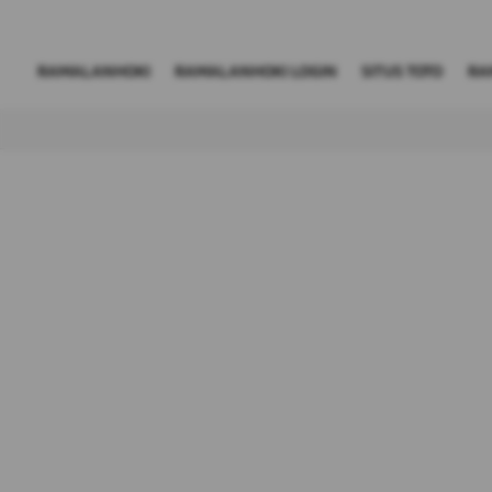
Skip
to
content
RAMALANHOKI
RAMALANHOKI LOGIN
SITUS TOTO
RA
Buka Info Lebih Lanjut