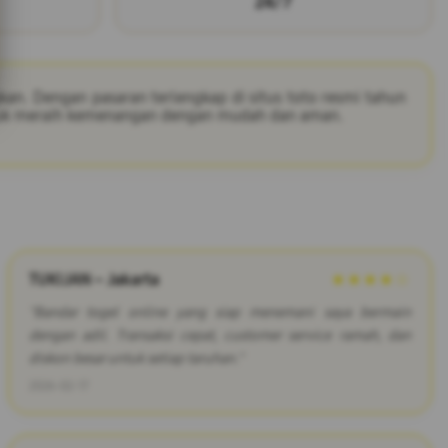
24/7
n. Dengan pasaran terlengkap di situs toto resmi tahun
ntuk meraih kemenangan dengan mudah dan aman.
TUKIJAN – Jakarta
★★★★☆
"Bandar togel online yang siap menemani saya bermain
dengan adil. Transaksi cepat, customer service ramah, dan
diskon besar untuk setiap taruhan."
2026-02-17