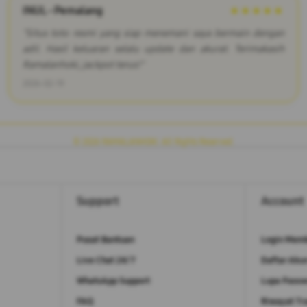
INUL - Pemalang
★★★★★
"Situs toto resmi yang siap menemani saya bermain dengan
adil. Hasil keluaran selalu update dan akurat. Terimakasih
Ramalanhoki, jackpot terus!"
2026-02-19
© 2026 RAMALANHOKI. All Rights Reserved.
Support
Account
Pusat Bantuan
Login Mem
Live Chat 24/7
Daftar Aku
WhatsApp Support
Lupa Passw
FAQ
Riwayat Tr