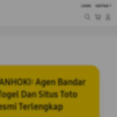
LOGIN
DAFTAR
Cari
Troli
Login/Sign-Up
Cari
NHOKI: Agen Bandar
Togel Dan Situs Toto
esmi Terlengkap