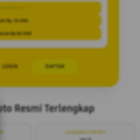
MEMBER 10%
it Rp. 10.000
draw Rp 50.000
LOGIN
DAFTAR
oto Resmi Terlengkap
AW
LAYANAN SUPPORT