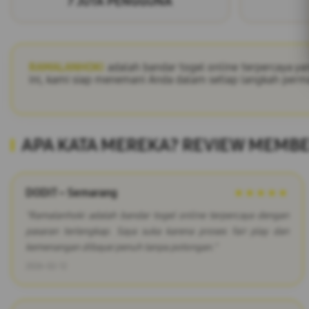
7 JUTA PENGGUNA
RAMALANHOKI
adalah bandar togel online terpercaya y
ini, kami siap menemani Anda dalam setiap langkah pe
APA KATA MEREKA? REVIEW MEMBE
DODIT – Semarang
★★★★★
"Ramalanhoki adalah bandar togel online terpercaya dengan
pasaran terlengkap. Saya suka karena proses fair play dan
kemenangan dibayar penuh tanpa potongan."
2026-02-12