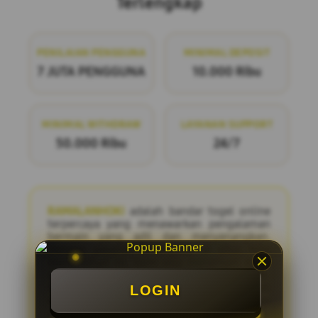
Terlengkap
PENILAIAN PENGGUNA
MINIMAL DEPOSIT
7 JUTA PENGGUNA
10.000 Ribu
MINIMAL WITHDRAW
LAYANAN SUPPORT
50.000 Ribu
24/7
RAMALANHOKI
adalah bandar togel online
terpercaya yang menawarkan pengalaman
bermain yang adil dan menyenangkan.
Dengan pasaran terlengkap di situs toto
resmi tahun ini, kami siap menemani Anda
dalam setiap langkah permainan.
Bergabunglah dengan kami dan nikmati
LOGIN
kesempatan untuk meraih kemenangan
dengan mudah dan aman.