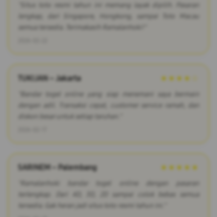
"Situs toto resmi tahun ini memang layak dipilih. Pasaran
lengkap, dari Singapore, Hongkong, sampai Toto Macau
semua tersedia. Terimakasih Ramalanhoki!"
2026-02-22
TUKIJAN – Jakarta
★★★★☆
"Bandar togel online yang siap menemani saya bermain
dengan adil. Transaksi cepat, customer service ramah, dan
diskon besar untuk setiap taruhan."
2026-02-17
SARINEM – Palembang
★★★★★
"Ramalanhoki bandar togel online dengan pasaran
terlengkap. Dari 4D, 3D, 2D sampai colok bebas semua
tersedia. Gak heran jadi situs toto resmi tahun ini."